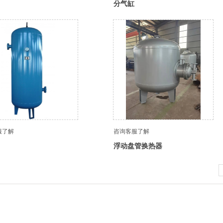
分气缸
服了解
咨询客服了解
浮动盘管换热器