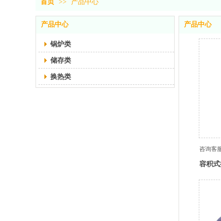
首页
>>
产品中心
产品中心
产品中心
锅炉类
储存类
换热类
咨询客
容积式