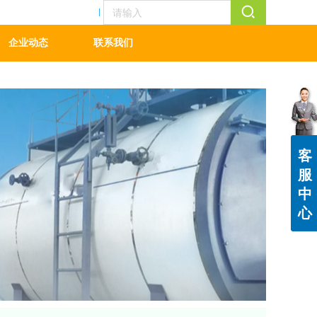
602-6185
企业动态
联系我们
客
服
中
心