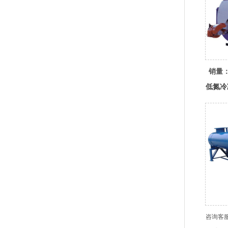
销量：
低氮冷
咨询客